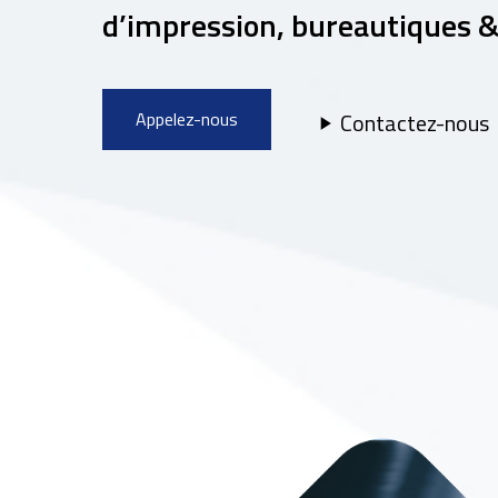
d’impression, bureautiques &
Appelez-nous
Contactez-nous
play_arrow