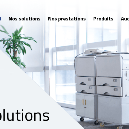
l
Nos solutions
Nos prestations
Produits
Aud
olutions