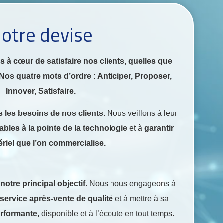
otre devise
à cœur de satisfaire nos clients, quelles que
Nos quatre mots d’ordre : Anticiper, Proposer,
Innover, Satisfaire.
 les besoins de nos clients
. Nous veillons à leur
ables à la pointe de la technologie
et à
garantir
ériel que l’on commercialise.
ly online tools has changed how people approach
r communication. For travelers, students and
 notre principal objectif
. Nous nous engageons à
ible dictionary and quick translator can mean the
service après-vente de qualité
et à mettre à sa
usion and connection; learners appreciate when
erformante,
disponible et à l’écoute en tout temps.